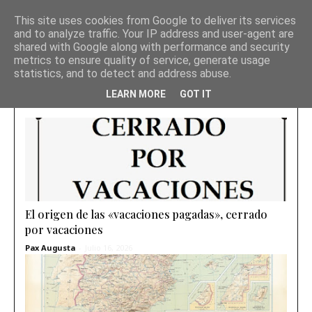
This site uses cookies from Google to deliver its services
and to analyze traffic. Your IP address and user-agent are
shared with Google along with performance and security
metrics to ensure quality of service, generate usage
statistics, and to detect and address abuse.
LEARN MORE
GOT IT
El origen de las «vacaciones pagadas», cerrado
por vacaciones
Pax Augusta
-
Julio 16, 2026