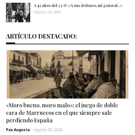
A 45 años del 23-F: «A sus órdenes, mi general...»
Febrero 23, 2026
ARTÍCULO DESTACADO:
«Moro bueno, moro malo»; el juego de doble
cara de Marruecos en el que siempre sale
perdiendo España
Pax Augusta
-
Agosto 03, 2026