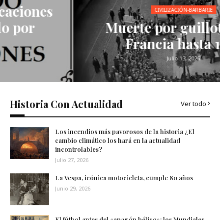
CIVILIZACIÓN-BARBARIE
Muerte por guillotina en
Francia hasta 1977
Julio 13, 2026
Historia Con Actualidad
Ver todo
Los incendios más pavorosos de la historia ¿El
cambio climático los hará en la actualidad
incontrolables?
Julio 27, 2026
La Vespa, icónica motocicleta, cumple 80 años
Junio 29, 2026
El fútbol antes del «apagón bélico»: los Mundiales