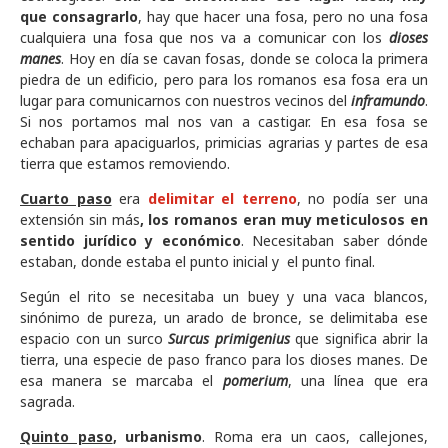
que consagrarlo
, hay que hacer una fosa, pero no una fosa
cualquiera una fosa que nos va a comunicar con los
dioses
manes
. Hoy en día se cavan fosas, donde se coloca la primera
piedra de un edificio, pero para los romanos esa fosa era un
lugar para comunicarnos con nuestros vecinos del
inframundo
.
Si nos portamos mal nos van a castigar. En esa fosa se
echaban para apaciguarlos, primicias agrarias y partes de esa
tierra que estamos removiendo.
Cuarto paso
era
delimitar el terreno
, no podía ser una
extensión sin más
, los romanos eran muy meticulosos en
sentido jurídico y económico
. Necesitaban saber dónde
estaban, donde estaba el punto inicial y el punto final.
Según el rito se necesitaba un buey y una vaca blancos,
sinónimo de pureza, un arado de bronce, se delimitaba ese
espacio con un surco
Surcus primigenius
que significa abrir la
tierra, una especie de paso franco para los dioses manes. De
esa manera se marcaba el
pomerium
, una línea que era
sagrada.
Quinto paso
, urbanismo
. Roma era un caos, callejones,