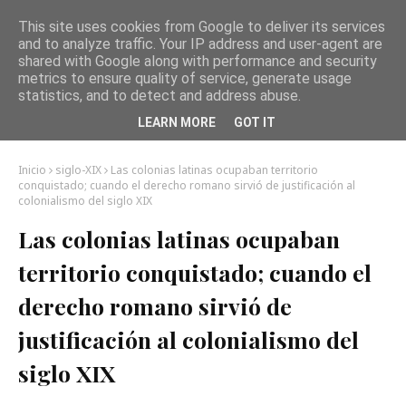
This site uses cookies from Google to deliver its services
and to analyze traffic. Your IP address and user-agent are
shared with Google along with performance and security
metrics to ensure quality of service, generate usage
statistics, and to detect and address abuse.
LEARN MORE
GOT IT
Inicio
siglo-XIX
Las colonias latinas ocupaban territorio
conquistado; cuando el derecho romano sirvió de justificación al
colonialismo del siglo XIX
Las colonias latinas ocupaban
territorio conquistado; cuando el
derecho romano sirvió de
justificación al colonialismo del
siglo XIX