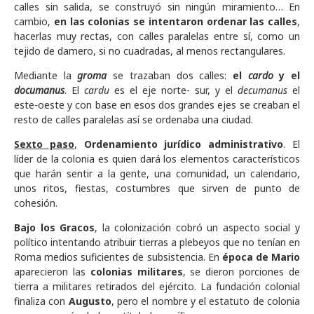
calles sin salida, se construyó sin ningún miramiento… En
cambio,
en las colonias se intentaron ordenar las calles
,
hacerlas muy rectas, con calles paralelas entre sí, como un
tejido de damero, si no cuadradas, al menos rectangulares.
Mediante la
groma
se trazaban dos calles:
el
cardo
y el
documanus
. El
cardu
es el eje norte- sur, y el
decumanus
el
este-oeste y con base en esos dos grandes ejes se creaban el
resto de calles paralelas así se ordenaba una ciudad.
Sexto paso
,
Ordenamiento jurídico administrativo
. El
líder de la colonia es quien dará los elementos característicos
que harán sentir a la gente, una comunidad, un calendario,
unos ritos, fiestas, costumbres que sirven de punto de
cohesión.
Bajo los Gracos
, la colonización cobró un aspecto social y
político intentando atribuir tierras a plebeyos que no tenían en
Roma medios suficientes de subsistencia. En
época de Mario
aparecieron las
colonias militares
, se dieron porciones de
tierra a militares retirados del ejército. La fundación colonial
finaliza con
Augusto
, pero el nombre y el estatuto de colonia