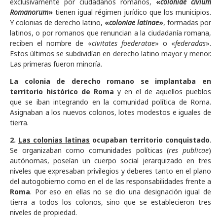
exclusivamente por ciudadanos romanos,
«
coloniae civium
Romanorum
»
tienen igual régimen jurídico que los municipios.
Y colonias de derecho latino,
«
coloniae latinae
»
, formadas por
latinos, o por romanos que renuncian a la ciudadanía romana,
reciben el nombre de «
civitates foederatae
» o «
federadas
».
Estos últimos se subdividían en derecho latino mayor y menor.
Las primeras fueron minoría.
La colonia de derecho romano se implantaba en
territorio histórico de Roma
y en el de aquellos pueblos
que se iban integrando en la comunidad política de Roma.
Asignaban a los nuevos colonos, lotes modestos e iguales de
tierra.
2.
Las colonias latinas
ocupaban territorio conquistado
.
Se organizaban como comunidades políticas (
res publicae
)
autónomas, poseían un cuerpo social jerarquizado en tres
niveles que expresaban privilegios y deberes tanto en el plano
del autogobierno como en el de las responsabilidades frente a
Roma
. Por eso en ellas no se dio una designación igual de
tierra a todos los colonos, sino que se establecieron tres
niveles de propiedad.