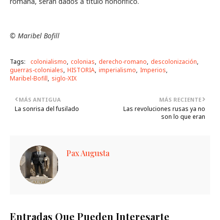
romana, serán dados a título honorífico.
© Maribel Bofill
Tags:
colonialismo
colonias
derecho-romano
descolonización
guerras-coloniales
HISTORIA
imperialismo
Imperios
Maribel-Bofill
siglo-XIX
MÁS ANTIGUA
MÁS RECIENTE
La sonrisa del fusilado
Las revoluciones rusas ya no
son lo que eran
Pax Augusta
Entradas Que Pueden Interesarte