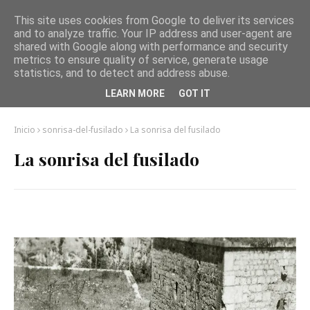
This site uses cookies from Google to deliver its services
and to analyze traffic. Your IP address and user-agent are
shared with Google along with performance and security
metrics to ensure quality of service, generate usage
statistics, and to detect and address abuse.
LEARN MORE
GOT IT
Inicio
sonrisa-del-fusilado
La sonrisa del fusilado
La sonrisa del fusilado