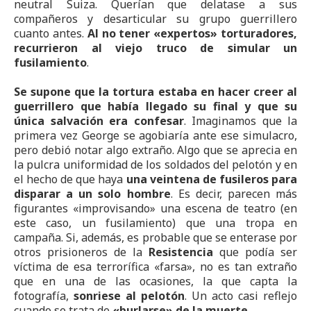
neutral Suiza. Querían que delatase a sus
compañeros y desarticular su grupo guerrillero
cuanto antes.
Al no tener «expertos» torturadores,
recurrieron al viejo truco de simular un
fusilamiento
.
Se supone que la tortura estaba en hacer creer al
guerrillero que había llegado su final y que su
única salvación era confesar
. Imaginamos que la
primera vez George se agobiaría ante ese simulacro,
pero debió notar algo extraño. Algo que se aprecia en
la pulcra uniformidad de los soldados del pelotón y en
el hecho de que haya
una veintena de fusileros para
disparar a un solo hombre
. Es decir, parecen más
figurantes «improvisando» una escena de teatro (en
este caso, un fusilamiento) que una tropa en
campaña. Si, además, es probable que se enterase por
otros prisioneros de la
Resistencia
que podía ser
víctima de esa terrorífica «farsa», no es tan extraño
que en una de las ocasiones, la que capta la
fotografía,
sonriese al pelotón
. Un acto casi reflejo
cuando se trata de
«burlarse» de la muerte
.