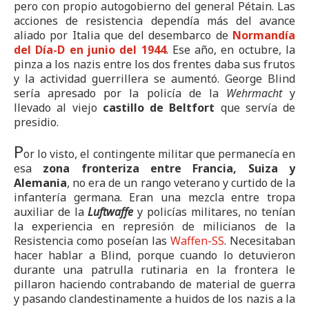
pero con propio autogobierno del general Pétain. Las
acciones de resistencia dependía más del avance
aliado por Italia que del desembarco de
Normandía
del Día-D en junio del 1944
. Ese año, en octubre, la
pinza a los nazis entre los dos frentes daba sus frutos
y la actividad guerrillera se aumentó. George Blind
sería apresado por la policía de la
Wehrmacht
y
llevado al viejo
castillo de Beltfort
que servía de
presidio.
P
or lo visto, el contingente militar que permanecía en
esa
zona fronteriza entre Francia, Suiza y
Alemania
, no era de un rango veterano y curtido de la
infantería germana. Eran una mezcla entre tropa
auxiliar de la
Luftwaffe
y policías militares, no tenían
la experiencia en represión de milicianos de la
Resistencia como poseían las
Waffen-SS
. Necesitaban
hacer hablar a Blind, porque cuando lo detuvieron
durante una patrulla rutinaria en la frontera le
pillaron haciendo contrabando de material de guerra
y pasando clandestinamente a huidos de los nazis a la