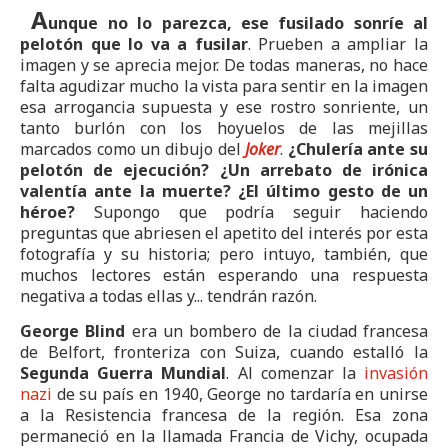
A
unque no lo parezca, ese fusilado sonríe al
pelotón que lo va a fusilar
. Prueben a ampliar la
imagen y se aprecia mejor. De todas maneras, no hace
falta agudizar mucho la vista para sentir en la imagen
esa arrogancia supuesta y ese rostro sonriente, un
tanto burlón con los hoyuelos de las mejillas
marcados como un dibujo del
Joker
.
¿Chulería ante su
pelotón de ejecución? ¿Un arrebato de irónica
valentía ante la muerte? ¿El último gesto de un
héroe?
Supongo que podría seguir haciendo
preguntas que abriesen el apetito del interés por esta
fotografía y su historia; pero intuyo, también, que
muchos lectores están esperando una respuesta
negativa a todas ellas y... tendrán razón.
George Blind
era un bombero de la ciudad francesa
de Belfort, fronteriza con Suiza, cuando estalló la
Segunda Guerra Mundial
. Al comenzar la
invasión
nazi
de su país en 1940, George no tardaría en unirse
a la Resistencia francesa de la región. Esa zona
permaneció en la llamada Francia de Vichy, ocupada