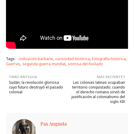
Tags:
civilización-barbarie
curiosidad histórica
fotografía-histórica
Guerras
segunda-guerra-mundial
sonrisa-del-fusilado
MÁS ANTIGUA
MÁS RECIENTE
Sudán; la revolución gloriosa
Las colonias latinas ocupaban
cuyo futuro destruyó el pasado
territorio conquistado; cuando
colonial
el derecho romano sirvió de
justificación al colonialismo del
siglo XIX
Pax Augusta