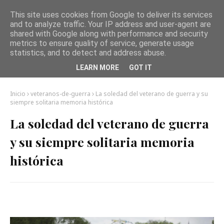
This site uses cookies from Google to deliver its services
and to analyze traffic. Your IP address and user-agent are
shared with Google along with performance and security
metrics to ensure quality of service, generate usage
statistics, and to detect and address abuse.
LEARN MORE
GOT IT
Inicio
veteranos-de-guerra
La soledad del veterano de guerra y su
siempre solitaria memoria histórica
La soledad del veterano de guerra
y su siempre solitaria memoria
histórica