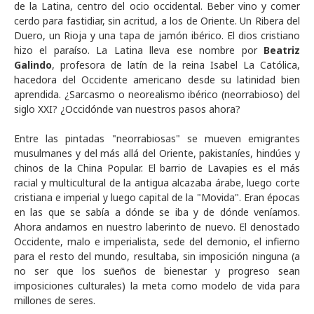
de la Latina, centro del ocio occidental. Beber vino y comer
cerdo para fastidiar, sin acritud, a los de Oriente. Un Ribera del
Duero, un Rioja y una tapa de jamón ibérico. El dios cristiano
hizo el paraíso. La Latina lleva ese nombre por
Beatriz
Galindo
, profesora de latín de la reina Isabel La Católica,
hacedora del Occidente americano desde su latinidad bien
aprendida. ¿Sarcasmo o neorealismo ibérico (neorrabioso) del
siglo XXI? ¿Occidónde van nuestros pasos ahora?
Entre las pintadas "neorrabiosas" se mueven emigrantes
musulmanes y del más allá del Oriente, pakistaníes, hindúes y
chinos de la China Popular. El barrio de Lavapies es el más
racial y multicultural de la antigua alcazaba árabe, luego corte
cristiana e imperial y luego capital de la "Movida". Eran épocas
en las que se sabía a dónde se iba y de dónde veníamos.
Ahora andamos en nuestro laberinto de nuevo. El denostado
Occidente, malo e imperialista, sede del demonio, el infierno
para el resto del mundo, resultaba, sin imposición ninguna (a
no ser que los sueños de bienestar y progreso sean
imposiciones culturales) la meta como modelo de vida para
millones de seres.