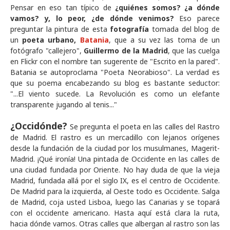
Pensar en eso tan típico de
¿quiénes somos? ¿a dónde
vamos? y, lo peor, ¿de dónde venimos?
Eso parece
preguntar la pintura de esta
fotografía
tomada del blog de
un
poeta urbano,
Batania
, que a su vez las toma de un
fotógrafo "callejero",
Guillermo de la Madrid
, que las cuelga
en Flickr con el nombre tan sugerente de "Escrito en la pared".
Batania se autoproclama "Poeta Neorabioso". La verdad es
que su poema encabezando su blog es bastante seductor:
"...El viento sucede. La Revolución es como un elefante
transparente jugando al tenis..."
¿Occidónde?
Se pregunta el poeta en las calles del Rastro
de Madrid. El rastro es un mercadillo con lejanos orígenes
desde la fundación de la ciudad por los musulmanes, Magerit-
Madrid. ¡Qué ironía! Una pintada de Occidente en las calles de
una ciudad fundada por Oriente. No hay duda de que la vieja
Madrid, fundada allá por el siglo IX, es el centro de Occidente.
De Madrid para la izquierda, al Oeste todo es Occidente. Salga
de Madrid, coja usted Lisboa, luego las Canarias y se topará
con el occidente americano. Hasta aquí está clara la ruta,
hacia dónde vamos. Otras calles que albergan al rastro son las