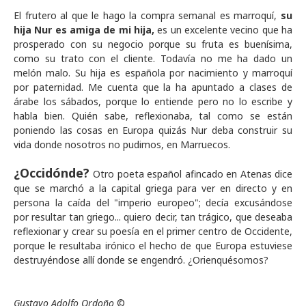
El frutero al que le hago la compra semanal es marroquí,
su
hija Nur es amiga de mi hija,
es un excelente vecino que ha
prosperado con su negocio porque su fruta es buenísima,
como su trato con el cliente. Todavía no me ha dado un
melón malo. Su hija es española por nacimiento y marroquí
por paternidad. Me cuenta que la ha apuntado a clases de
árabe los sábados, porque lo entiende pero no lo escribe y
habla bien. Quién sabe, reflexionaba, tal como se están
poniendo las cosas en Europa quizás Nur deba construir su
vida donde nosotros no pudimos, en Marruecos.
¿Occidónde?
Otro poeta español afincado en Atenas dice
que se marchó a la capital griega para ver en directo y en
persona la caída del "imperio europeo"; decía excusándose
por resultar tan griego... quiero decir, tan trágico, que deseaba
reflexionar y crear su poesía en el primer centro de Occidente,
porque le resultaba irónico el hecho de que Europa estuviese
destruyéndose allí donde se engendró. ¿Orienquésomos?
Gustavo Adolfo Ordoño
©