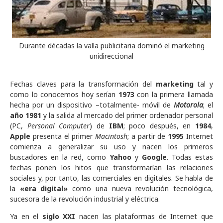
Durante décadas la valla publicitaria dominó el marketing
unidireccional
Fechas claves para la transformación del
marketing
tal y
como lo conocemos hoy serían
1973
con la primera llamada
hecha por un dispositivo –totalmente- móvil de
Motorola
; el
año 1981
y la salida al mercado del primer ordenador personal
(PC,
Personal Computer
) de
IBM
; poco después, en
1984
,
Apple
presenta el primer
Macintosh
; a partir de
1995
Internet
comienza a generalizar su uso y nacen los primeros
buscadores en la red, como
Yahoo
y
Google
. Todas estas
fechas ponen los hitos que transformarían las relaciones
sociales y, por tanto, las comerciales en digitales. Se habla de
la
«era digital»
como una nueva revolución tecnológica,
sucesora de la revolución industrial y eléctrica.
Ya en el
siglo XXI
nacen las plataformas de Internet que