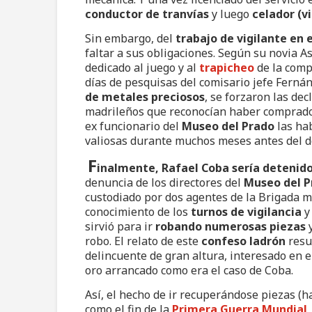
conductor de tranvías
y luego
celador (v
Sin embargo, del
trabajo de vigilante en 
faltar a sus obligaciones. Según su novia 
dedicado al juego y al
trapicheo
de la comp
días de pesquisas del comisario jefe Fern
de metales preciosos
, se forzaron las dec
madrileños que reconocían haber comprado 
ex funcionario del
Museo del Prado
las ha
valiosas durante muchos meses antes del d
F
inalmente, Rafael Coba sería detenido
denuncia de los directores del
Museo del P
custodiado por dos agentes de la Brigada mó
conocimiento de los
turnos de vigilancia
y
sirvió para ir
robando numerosas piezas
robo. El relato de este
confeso ladrón
resu
delincuente de gran altura, interesado en 
oro arrancado como era el caso de Coba.
Así, el hecho de ir recuperándose piezas (ha
como el fin de la
Primera Guerra Mundial