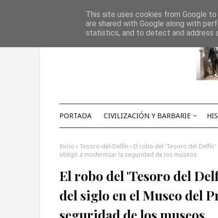
Inicio
Sobre Pax Augusta y su autor
Colaboracione
This site uses cookies from Google to d
are shared with Google along with perf
statistics, and to detect and address 
PORTADA
CIVILIZACIÓN Y BARBARIE
HI
Inicio
Tesoro-del-Delfín
El robo del 'Tesoro del Delfín
obligó a modernizar la seguridad de los museos
El robo del 'Tesoro del Del
del siglo en el Museo del 
seguridad de los museos