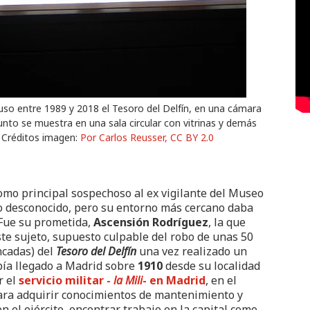
xpuso entre 1989 y 2018 el Tesoro del Delfín, en una cámara
nto se muestra en una sala circular con vitrinas y demás
 Créditos imagen:
Por Carlos Reusser, CC BY 2.0
como principal sospechoso al ex vigilante del Museo
o desconocido, pero su entorno más cercano daba
 Fue su prometida,
Ascensión Rodríguez
, la que
ste sujeto, supuesto culpable del robo de unas 50
ncadas) del
T
esoro del Delfín
una vez realizado un
abía llegado a Madrid sobre
1910
desde su localidad
r el
servicio militar -
la Mili
- en Madrid
, en el
para adquirir conocimientos de mantenimiento y
en el ejército, encontrar trabajo en la capital como