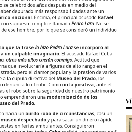
cio se celebró dos años después en medio del
o haber depurado más responsabilidades ante un
órico nacional
. Encima, el principal acusado
Rafael
 a un supuesto cómplice llamado
Pedro Lara
. No se
d de ese hombre, por lo que se consideró un individuo
a que la frase
lo hizo Pedro Lara
se incorporó al
 a un culpable imaginario
. El acusado Rafael Coba
igo, otros más altos caerán conmigo
. Actitud que
rna que involucraría a figuras de alto rango en el
rada, pero el clamor popular y la presión de varios
e a la cúpula directiva del
Museo del Prado
, los
n denunciado el robo. Como
nota positiva,
ante el
ras el robo sobre la seguridad de nuestro patrimonio
useo emprendieron una
modernización de los
Ví
Museo del Prado
.
aso hacia un
burdo robo de circunstancias
, casi un
el museo despechado
y para sacar un dinero rápido
uestas en ferias ambulantes. Consiguieron