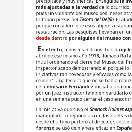
precipitada y muy ineficaz. Enseguida
la in
más ajustadas a la verdad
de lo ocurrido.
pues un vigilante del museo dos meses atrá
faltaban piezas del
Tesoro del Delfín
. El al
porque consideró que esos objetos estaban
restauración. Las pesquisas llevaban en una
desde dentro
por alguien del museo con 
E
n efecto
, todos los indicios iban dirigi
abril de ese mismo año
1918
, llamado
Rafa
inútil ordenando el cierre del Museo del Pr
inspector acabó demostrando el porqué lo 
iniciativas tan novedosas y eficaces como l
crimen". Una técnica que no se había realiz
del
comisario Fernández
iniciaba una nue
por un juez instructor también partidario de
en una semana pudo cerrar el caso encontr
La iniciativa que tuvo el
Sherlock Holmes es
manipulada, cotejándolas con las huellas d
desde el último portero al director, supus
forense
se usó de manera eficaz en
Españ