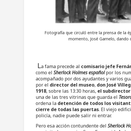
Fotografía que circuló entre la prensa de la 
momento, José Garnelo, dando de
L
a fama precede al
comisario jefe Fern
como el
Sherlock Holmes español
por los num
acompañado por dos ayudantes y varios gua
por el
director del museo
,
don José Ville
1918
, sobre las 13:30 horas,
el subdirector
una de las tres vitrinas que guarda el
Tesor
ordena la
detención de todos los visitan
cierre de todas las puertas
. El viejo edif
policía, nadie puede salir ni entrar.
Pero esa acción contundente del
Sherlock H