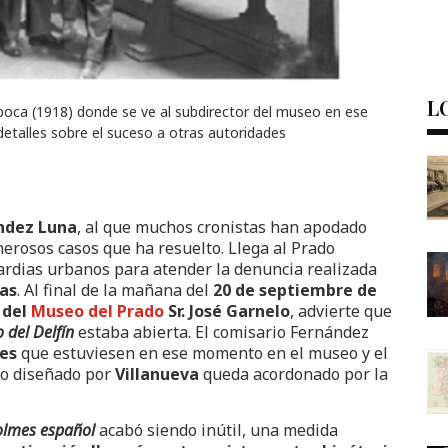
L
época (1918) donde se ve al subdirector del museo en ese
talles sobre el suceso a otras autoridades
ández Luna
, al que muchos cronistas han apodado
erosos casos que ha resuelto. Llega al Prado
rdias urbanos para atender la denuncia realizada
gas
. Al final de la mañana del
20 de septiembre de
 del
Museo del Prado
Sr. José Garnelo
, advierte que
o del Delfín
estaba abierta. El comisario Fernández
tes
que estuviesen en ese momento en el museo y el
icio diseñado por
Villanueva
queda acordonado por la
olmes español
acabó siendo inútil, una medida