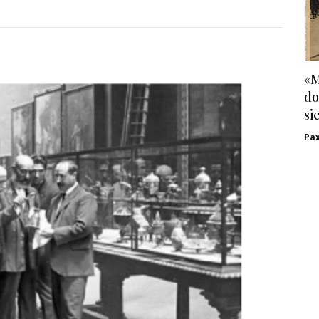
«M
do
si
Pa