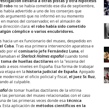
vestigación llevaría a otras pistas y otra hipótesis
El robo
no se había cometido ese día de septiembre,
s había advertido a uno de los conserjes que
udido argumentó que no informó en su momento
 en manos del conservador, en el almacén de
 dirección clara:
el robo había sido cometido
algún cómplice o varios encubridores.
dos hacia un ex funcionario del museo, despedido en
el Coba
. Tras esa primera intervención aparatosa e
ado por el
comisario jefe Fernández Luna
, el
llamaban el
Sherlock Holmes español
cuando tomó
a
t
oma de huellas dactilares
en la "escena del
ado a esos niveles en España. Esa forma de trabajar
va etapa en la
historia judicial de España
. Apoyado
 modernizar el oficio policial y fiscal,
el juez Sr. Ruz
,
ando al culpable.
pañol
de tomar huellas dactilares de la vitrina
e las personas del museo relacionadas con el caso
o una de las primeras veces donde esa
técnica
a
. Esta aplicación de
métodos científicos en la