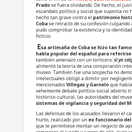
Prado
se fuera olvidando. De hecho, el jui
escandalo político y social que suponía n
hecho tan grave contra el
patrimonio hist
Coba
se retractó de su confesión culpando
pudo comprobar la existencia y la identida
ficticio.
E
sa artimaña de Coba se hizo tan famos
habla popular del español para referirse
también amenazó con un torticero:
si yo ca
alimentó la teoría de una conspiración inte
museo. También fue una sospecha no demost
intelectuales obligó a dimitir por negligent
mencionados
Villegas y Garnelo
que había
vehemente debate político-social abierto t
histórico-cultural, las autoridades del m
sistemas de vigilancia y seguridad del 
Las defensas de los acusados llevaron el c
hurto, realizado por un
ex funcionario d
que le permitiese montar un negocio de ap