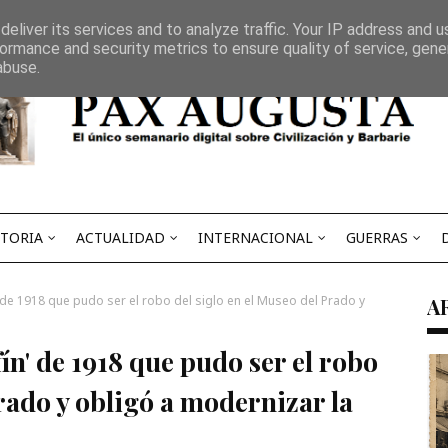
s
Contacto
Política de privacidad
eliver its services and to analyze traffic. Your IP address and 
ormance and security metrics to ensure quality of service, gen
abuse.
STORIA
ACTUALIDAD
INTERNACIONAL
GUERRAS
' de 1918 que pudo ser el robo del siglo en el Museo del Prado y
A
fín' de 1918 que pudo ser el robo
Prado y obligó a modernizar la