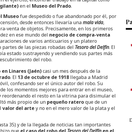
igilante)
en el
Museo del Prado
.
el Museo
fue despedido o fue abandonado por él, por
P
Ascensión, desde entonces llevaría una
mala vida
,
ra-venta de objetos. Precisamente, en los primeros
ández en ese mundo del
negocio de compra-venta
laraciones de varios anticuarios y un platero
partes de las piezas robadas del
T
esoro del Delfín
. El
bía estado sustrayendo y vendiendo sus partes más
escubrimiento del robo.
 en Linares (Jaén)
casi un mes después de la
rado
. El
13 de octubre de 1918
llegaba a Madrid
vil, confesando ser el único autor del robo. Su
 de los momentos mejores para entrar en el museo,
y reordenando el resto en la vitrina para disimular el
ltó más propio de un
pequeño ratero
que de un
el
valor del arte
y no en el mero valor de la plata y el
sta 35) y de la llegada de noticias tan importantes
, hizo que
el caso del robo del
Tesoro del Delfín
en el