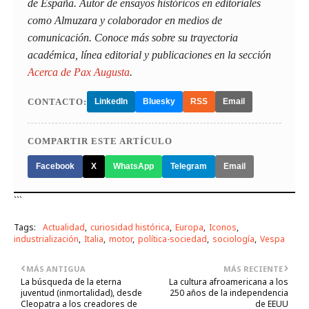
de España. Autor de ensayos históricos en editoriales
como Almuzara y colaborador en medios de
comunicación. Conoce más sobre su trayectoria
académica, línea editorial y publicaciones en la sección
Acerca de Pax Augusta
.
CONTACTO:
LinkedIn
Bluesky
RSS
Email
COMPARTIR ESTE ARTÍCULO
Facebook
X
WhatsApp
Telegram
Email
```
Tags:
Actualidad
curiosidad histórica
Europa
Iconos
industrialización
Italia
motor
política-sociedad
sociología
Vespa
MÁS ANTIGUA
MÁS RECIENTE
La búsqueda de la eterna
La cultura afroamericana a los
juventud (inmortalidad), desde
250 años de la independencia
Cleopatra a los creadores de
de EEUU