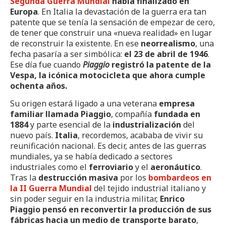
Segunda Guerra Mundial
había finalizado en
Europa
. En Italia la devastación de la guerra era tan
patente que se tenía la sensación de empezar de cero,
de tener que construir una «nueva realidad» en lugar
de reconstruir la existente. En ese
neorrealismo
, una
fecha pasaría a ser simbólica:
el
23 de abril de 1946
.
Ese día fue cuando
Piaggio
registró la patente de la
Vespa, la icónica motocicleta que ahora cumple
ochenta años.
Su origen estará ligado a una veterana
empresa
familiar llamada Piaggio
, compañía
fundada en
1884
y parte esencial de la
industrialización
del
nuevo país.
Italia
, recordemos, acababa de vivir su
reunificación nacional. Es decir, antes de las guerras
mundiales, ya se había dedicado a sectores
industriales como el
ferroviario
y el
aeronáutico
.
Tras la
destrucción masiva
por los
bombardeos en
la II Guerra Mundial
del tejido industrial italiano y
sin poder seguir en la industria militar,
Enrico
Piaggio
pensó en reconvertir la producción de sus
fábricas hacia un medio de transporte barato
,