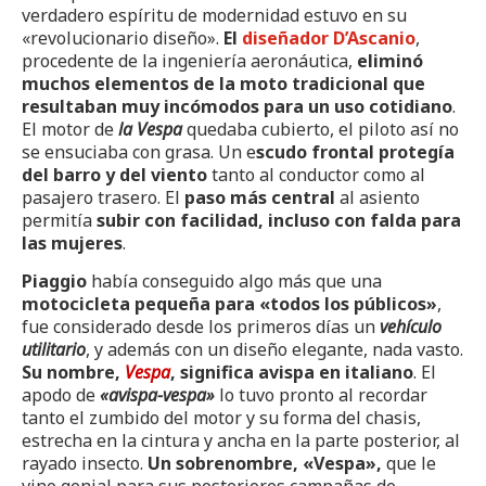
verdadero espíritu de modernidad estuvo en su
«revolucionario diseño».
El
diseñador D’Ascanio
,
procedente de la ingeniería aeronáutica,
eliminó
muchos elementos de la moto tradicional que
resultaban muy incómodos para un uso cotidiano
.
El motor de
la
Vespa
quedaba cubierto, el piloto así no
se ensuciaba con grasa. Un e
scudo frontal protegía
del barro y del viento
tanto al conductor como al
pasajero trasero. El
paso más central
al asiento
permitía
subir con facilidad, incluso con falda para
las mujeres
.
Piaggio
había conseguido algo más que una
motocicleta pequeña para «todos los públicos»
,
fue considerado desde los primeros días un
vehículo
utilitario
, y además con un diseño elegante, nada vasto.
Su nombre,
Vespa
, significa avispa en italiano
. El
apodo de
«avispa-vespa»
lo tuvo pronto al recordar
tanto el zumbido del motor y su forma del chasis,
estrecha en la cintura y ancha en la parte posterior, al
rayado insecto.
Un sobrenombre, «Vespa»,
que le
vino genial para sus posteriores campañas de