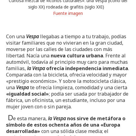
Curiosa mezcal de «iconos culturales»: una Vespa (icono del
siglo XX) rodeada de grafitis (siglo XXI)
Fuente imagen
Con una
Vespa
llegabas a tiempo a tu trabajo, podías
visitar familiares que no vivieran en la gran ciudad,
moverse por las calles de las ciudades con más
libertad. Nacía una
nueva cultura urbana
. Frente al
automóvil, todavía al principio muy caro para muchas
familias,
la Vespa
ofrecía independencia inmediata
.
Comparada con la bicicleta, ofrecía velocidad y mayor
«prestigio económico». Y sobre la motocicleta clásica,
una
Vespa
te ofrecía limpieza, comodidad y una cierta
«igualdad social»
; podía ser usada por trabajador de
fábrica, un oficinista, un estudiante, incluso por una
mujer joven con o sin pareja.
D
e esta manera,
la Vespa
nos sirve de metáfora o
símbolo de estos ochenta años de una «Europa
desarrollada»
con una sólida clase media; el