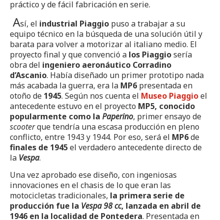
práctico y de fácil fabricación en serie.
A
sí, el
industrial Piaggio
puso a trabajar a su
equipo técnico en la búsqueda de una solución útil y
barata para volver a motorizar al italiano medio. El
proyecto final y que convenció a
los Piaggio
sería
obra del
ingeniero aeronáutico
Corradino
d’Ascanio
. Había diseñado un primer prototipo nada
más acabada la guerra, era la
MP6
presentada en
otoño de
1945
. Según nos cuenta el
Museo Piaggio
el
antecedente estuvo en el proyecto
MP5, conocido
popularmente como la
Paperino
, primer ensayo de
scooter
que tendría una escasa producción en pleno
conflicto, entre 1943 y 1944. Por eso, será el
MP6
de
finales de 1945
el verdadero antecedente directo de
la
Vespa
.
Una vez aprobado ese diseño, con ingeniosas
innovaciones en el chasis de lo que eran las
motocicletas tradicionales,
la primera serie de
producción fue la
Vespa 98 cc
, lanzada en abril de
1946 en la localidad de Pontedera
. Presentada en