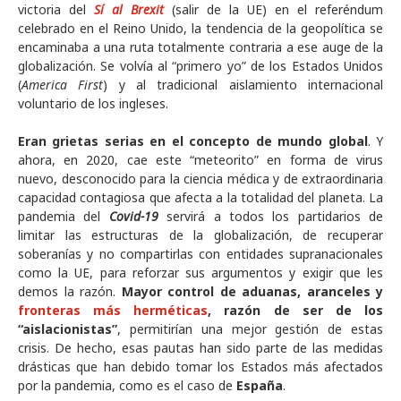
victoria del
Sí al Brexit
(salir de la UE) en el referéndum
celebrado en el Reino Unido, la tendencia de la geopolítica se
encaminaba a una ruta totalmente contraria a ese auge de la
globalización. Se volvía al “primero yo” de los Estados Unidos
(
America First
) y al tradicional aislamiento internacional
voluntario de los ingleses.
Eran grietas serias en el concepto de mundo global
. Y
ahora, en 2020, cae este “meteorito” en forma de virus
nuevo, desconocido para la ciencia médica y de extraordinaria
capacidad contagiosa que afecta a la totalidad del planeta. La
pandemia del
Covid-19
servirá a todos los partidarios de
limitar las estructuras de la globalización, de recuperar
soberanías y no compartirlas con entidades supranacionales
como la UE, para reforzar sus argumentos y exigir que les
demos la razón.
Mayor control de aduanas, aranceles y
fronteras más herméticas
, razón de ser de los
“aislacionistas”
, permitirían una mejor gestión de estas
crisis. De hecho, esas pautas han sido parte de las medidas
drásticas que han debido tomar los Estados más afectados
por la pandemia, como es el caso de
España
.