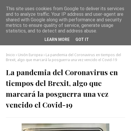
This site uses cookies from Google to deliver its services
and to analyze traffic. Your IP address and user-agent are
shared with Google along with performance and security
metrics to ensure quality of service, generate usage
statistics, and to detect and address abuse.
LEARN MORE
GOT IT
Inicio
Unión Europea
La pandemia del Coronavirus en tiempos del
Brexit, algo que marcará la posguerra una vez vencido el Covid-19
La pandemia del Coronavirus en
tiempos del Brexit, algo que
marcará la posguerra una vez
vencido el Covid-19