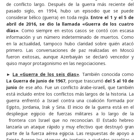
de conflicto largo. Después de la guerra más reciente del
pasado siglo, en 1994, hubo un episodio que se puede
considerar bélico (guerra) en toda regla.
Entre el 1 y el 5 de
abril de 2016, se dio la llamada «Guerra de los cuatro
días»
. Como siempre en estos casos se contó con escasa
información y un número indeterminado de muertos. Como
en la actualidad, tampoco hubo claridad sobre quién atacó
primero. Las conversaciones de paz realizadas en Moscú
fueron exitosas, aunque Azerbaiyán se declaró vencedor y
quiso mayor protagonismo en las negociaciones.
►
La «Guerra de los seis días»
. También conocida como
La Guerra de junio de 1967
, porque trascurrió
del 5 al 10 de
junio
de ese año. Fue un conflicto árabe-israelí, que también
está incluido entre los conflictos más largos de la historia. La
guerra enfrentó a Israel contra una coalición formada por
Egipto, Jordania, Irak y Siria. El inicio de la guerra está en el
despliegue egipcio de fuerzas militares a lo largo de la
frontera con Israel que no reconocían. El Estado hebreo
lanzaría un ataque rápido y muy efectivo que destruyó gran
parte de la fuerza aérea egipcia. Las respuestas de apoyo a
Egipto fueron los ataques de Jordania a ciudades israelitas y