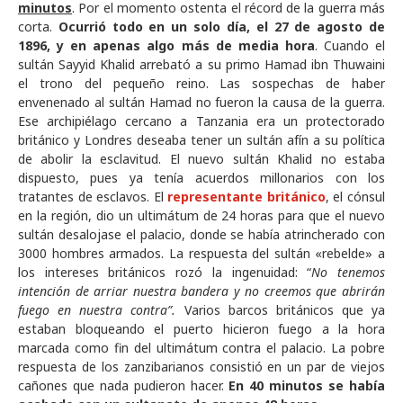
minutos
. Por el momento ostenta el récord de la guerra más
corta.
Ocurrió todo en un solo día, el 27 de agosto de
1896, y en apenas algo más de media hora
. Cuando el
sultán Sayyid Khalid arrebató a su primo Hamad ibn Thuwaini
el trono del pequeño reino. Las sospechas de haber
envenenado al sultán Hamad no fueron la causa de la guerra.
Ese archipiélago cercano a Tanzania era un protectorado
británico y Londres deseaba tener un sultán afín a su política
de abolir la esclavitud. El nuevo sultán Khalid no estaba
dispuesto, pues ya tenía acuerdos millonarios con los
tratantes de esclavos. El
representante británico
, el cónsul
en la región, dio un ultimátum de 24 horas para que el nuevo
sultán desalojase el palacio, donde se había atrincherado con
3000 hombres armados. La respuesta del sultán «rebelde» a
los intereses británicos rozó la ingenuidad: “
No tenemos
intención de arriar nuestra bandera y no creemos que abrirán
fuego en nuestra contra”.
Varios barcos británicos que ya
estaban bloqueando el puerto hicieron fuego a la hora
marcada como fin del ultimátum contra el palacio. La pobre
respuesta de los zanzibarianos consistió en un par de viejos
cañones que nada pudieron hacer.
En 40 minutos se había