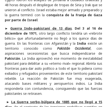
48 horas después el despliegue de tropas de Siria y Irak que se
unieron al conflicto. Israel estaba mejor armado y preparado y
la guerra terminó con la
conquista de la Franja de Gaza
por parte de Israel
.
►
Guerra Indo-pakistaní de 13 días
.
Del 3 al 16 de
diciembre de 1971
, otro largo conflicto tendría un «rebrote
bélico» que afortunadamente no llegó a los quince días de
guerra. En las fronteras con Afganistán y la
India
existe un
territorio conocido como
Pakistán Occidental
, con
aspiraciones secesionistas que busca independizarse de
Pakistán
. La India aprovechó ese momento de inestabilidad
pakistaní para debilitar a su «eterno rival» regional. Abriría sus
fronteras para dar asilo político a todo el que lo pidiera como
exiliados y refugiados provenientes de este territorio pakistaní
rebelde. La reacción de Pakistán fue muy exagerada,
atacando bases militares y aeropuertos indios. La India
respondería con contundencia, consiguiendo que las fuerzas
pakistaníes se retirasen.
►
La Guerra serbo-búlgara de 1885 que no llegó a 15
días.
En el contexto de las tensiones prebélicas surgidas en