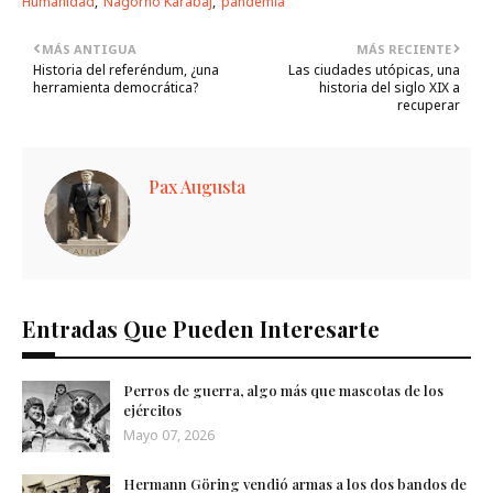
Humanidad
Nagorno Karabaj
pandemia
MÁS ANTIGUA
MÁS RECIENTE
Historia del referéndum, ¿una
Las ciudades utópicas, una
herramienta democrática?
historia del siglo XIX a
recuperar
Pax Augusta
Entradas Que Pueden Interesarte
Perros de guerra, algo más que mascotas de los
ejércitos
Mayo 07, 2026
Hermann Göring vendió armas a los dos bandos de