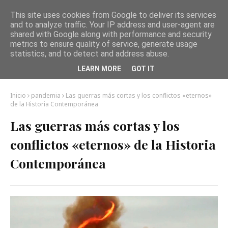
This site uses cookies from Google to deliver its services
and to analyze traffic. Your IP address and user-agent are
shared with Google along with performance and security
metrics to ensure quality of service, generate usage
statistics, and to detect and address abuse.
LEARN MORE
GOT IT
Inicio
pandemia
Las guerras más cortas y los conflictos «eternos»
de la Historia Contemporánea
Las guerras más cortas y los
conflictos «eternos» de la Historia
Contemporánea