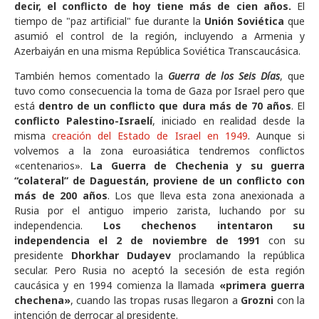
decir, el conflicto de hoy tiene más de cien años.
El
tiempo de "paz artificial" fue durante la
Unión Soviética
que
asumió el control de la región, incluyendo a Armenia y
Azerbaiyán en una misma República Soviética Transcaucásica.
También hemos comentado la
Guerra de los Seis Días
, que
tuvo como consecuencia la toma de Gaza por Israel pero que
está
dentro de un conflicto que
dura más de 70 años
. El
conflicto Palestino-Israelí
, iniciado en realidad desde la
misma
creación del Estado de Israel en 1949
. Aunque si
volvemos a la zona euroasiática tendremos conflictos
«centenarios».
La Guerra de Chechenia y su guerra
“colateral” de Daguestán, proviene de un conflicto con
más de 200 años
. Los que lleva esta zona anexionada a
Rusia por el antiguo imperio zarista, luchando por su
independencia.
Los chechenos
intentaron su
independencia el 2 de noviembre de 1991
con su
presidente
Dhorkhar Dudayev
proclamando la república
secular. Pero Rusia no aceptó la secesión de esta región
caucásica y en 1994 comienza la llamada
«primera guerra
chechena»
, cuando las tropas rusas llegaron a
Grozni
con la
intención de derrocar al presidente.