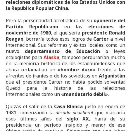
relaciones diplomáticas de los Estados Unidos con
la República Popular China
.
Pero la personalidad arrolladora de su
oponente del
Partido Republicano
en las
elecciones de
noviembre de 1980
, el que sería
presidente Ronald
Reagan
, borraría todos esos logros de
Carter
a nivel
internacional. Sus reformas y éxitos locales, como un
nuevo
departamento de Educación
o leyes
ecologistas para
Alaska
, tampoco perdurarían mucho
en la memoria histórica de los estadounidenses que
ahora reclamaban un
«hombre duro»
frente a las
afrentas de iraníes o de los soviéticos en
Afganistán
que el presidente Carter no había podido solventar.
Quedó para la historia de las relaciones
internacionales como un
«mandatario débil»
.
Quizás el salir de la
Casa Blanca
justo en enero de
1981, comenzando la
década neoliberal
que marcaría
esos últimos años del
siglo XX
, haría de su
presidencia un periodo insípido y menor de ese
último tercio de centuria. Solamente con una labor