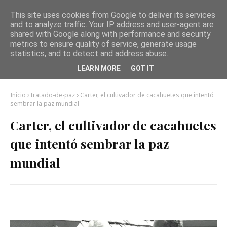
This site uses cookies from Google to deliver its services
and to analyze traffic. Your IP address and user-agent are
shared with Google along with performance and security
metrics to ensure quality of service, generate usage
statistics, and to detect and address abuse.
LEARN MORE
GOT IT
Inicio
tratado-de-paz
Carter, el cultivador de cacahuetes que intentó
sembrar la paz mundial
Carter, el cultivador de cacahuetes
que intentó sembrar la paz
mundial