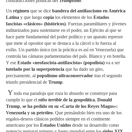
contradicciones políticas del
Trumpismo
.
Un
régimen
que se dice
bandera del antifascismo en América
Latina
y que luego
copia
los elementos de los
Estados
fascistas «clásicos» (históricos)
. Fuerzas paramilitares y jóvenes
militarizados para sustentarse en el poder, un Ejército al que se
hace parte fundamental del poder político y un aparato represor
que mete al opositor que se destaca a la cárcel o lo fuerza al
exilio. Un partido único (en la práctica es así en Venezuela) que
controla las cámaras parlamentarias del país. Blanco y en botella.
Y ese
Estado «neofascista-antifascista»
(populista)
va a ser
tutelado por la superpotencia
que ha dado un giro,
precisamente, al
populismo ultraconservador
tras el segundo
triunfo presidencial de
Trump
.
Y
toda esa paradoja que roza lo absurdo se construye para
cumplir lo que el
niño terrible
de la geopolítica
,
Donald
Trump
,
se ha pedido en su
«Carta de los Reyes Magos»
:
Venezuela y su petróleo
. Que pensándolo bien era uno de los
regalos-deseos clásicos pedidos siempre en el continente
americano por los
Estados Unidos
desde su desarrollo como
potencia regional primero y luego mundial entre los
siglos XIX