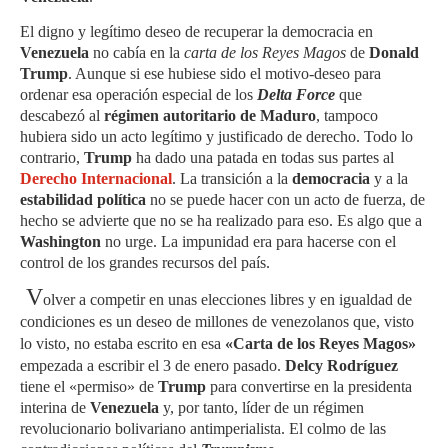
El digno y legítimo deseo de recuperar la democracia en
Venezuela
no cabía en la
carta de los Reyes Magos
de
Donald
Trump
. Aunque si ese hubiese sido el motivo-deseo para
ordenar esa operación especial de los
Delta Force
que
descabezó al
régimen autoritario de Maduro
, tampoco
hubiera sido un acto legítimo y justificado de derecho. Todo lo
contrario,
Trump
ha dado una patada en todas sus partes al
Derecho Internacional
. La transición a la
democracia
y a la
estabilidad política
no se puede hacer con un acto de fuerza, de
hecho se advierte que no se ha realizado para eso. Es algo que a
Washington
no urge. La impunidad era para hacerse con el
control de los grandes recursos del país.
V
olver a competir en unas elecciones libres y en igualdad de
condiciones es un deseo de millones de venezolanos que, visto
lo visto, no estaba escrito en esa
«Carta de los Reyes Magos»
empezada a escribir el 3 de enero pasado.
Delcy Rodríguez
tiene el «permiso» de
Trump
para convertirse en la presidenta
interina de
Venezuela
y, por tanto, líder de un régimen
revolucionario bolivariano antimperialista. El colmo de las