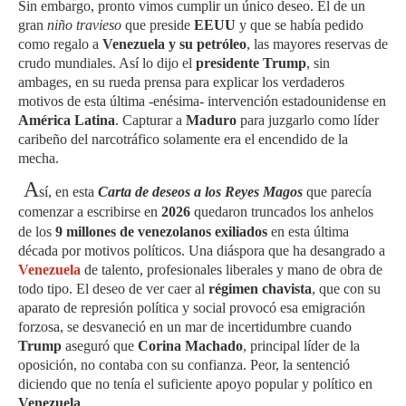
Sin embargo, pronto vimos cumplir un único deseo. El de un
gran
niño travieso
que preside
EEUU
y que se había pedido
como regalo a
Venezuela
y su petróleo
, las mayores reservas de
crudo mundiales. Así lo dijo el
presidente Trump
,
sin
ambages,
en su rueda prensa para explicar los verdaderos
motivos de esta última -enésima- intervención estadounidense en
América Latina
. Capturar a
Maduro
para juzgarlo como líder
caribeño del narcotráfico solamente era el encendido de la
mecha.
A
sí, en esta
Carta de deseos a los Reyes Magos
que parecía
comenzar a escribirse en
2026
quedaron truncados los anhelos
de los
9 millones de venezolanos exiliados
en esta última
década por motivos políticos. Una diáspora que ha desangrado a
Venezuela
de talento, profesionales liberales y mano de obra de
todo tipo. El deseo de ver caer al
régimen chavista
, que con su
aparato de represión política y social provocó esa emigración
forzosa, se desvaneció en un mar de incertidumbre cuando
Trump
aseguró que
Corina Machado
, principal líder de la
oposición, no contaba con su confianza. Peor, la sentenció
diciendo que no tenía el suficiente apoyo popular y político en
Venezuela
.