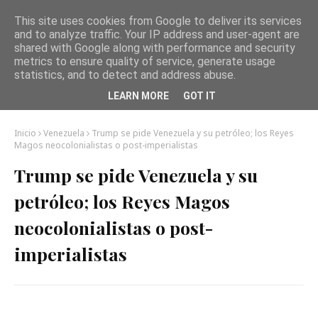
This site uses cookies from Google to deliver its services
and to analyze traffic. Your IP address and user-agent are
shared with Google along with performance and security
metrics to ensure quality of service, generate usage
statistics, and to detect and address abuse.
LEARN MORE
GOT IT
Inicio
Venezuela
Trump se pide Venezuela y su petróleo; los Reyes
Magos neocolonialistas o post-imperialistas
Trump se pide Venezuela y su
petróleo; los Reyes Magos
neocolonialistas o post-
imperialistas