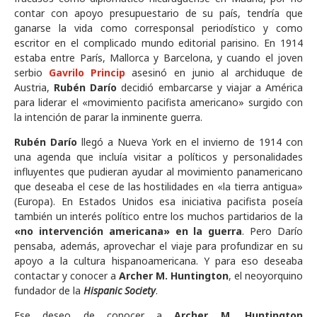
contar con apoyo presupuestario de su país, tendría que
ganarse la vida como corresponsal periodístico y como
escritor en el complicado mundo editorial parisino. En 1914
estaba entre París, Mallorca y Barcelona, y cuando el joven
serbio
Gavrilo Princip
asesinó en junio al archiduque de
Austria,
Rubén Darío
decidió embarcarse y viajar a América
para liderar el «movimiento pacifista americano» surgido con
la intención de parar la inminente guerra.
Rubén Darío
llegó a Nueva York en el invierno de 1914 con
una agenda que incluía visitar a políticos y personalidades
influyentes que pudieran ayudar al movimiento panamericano
que deseaba el cese de las hostilidades en «la tierra antigua»
(Europa). En Estados Unidos esa iniciativa pacifista poseía
también un interés político entre los muchos partidarios de la
«no intervención americana» en la guerra
. Pero Darío
pensaba, además, aprovechar el viaje para profundizar en su
apoyo a la cultura hispanoamericana. Y para eso deseaba
contactar y conocer a
Archer M. Huntington
, el neoyorquino
fundador de la
Hispanic Society
.
Ese deseo de conocer a
Archer M. Huntington