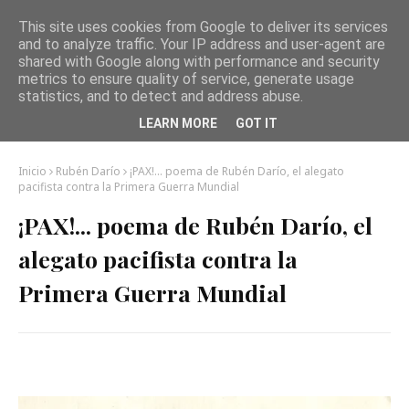
This site uses cookies from Google to deliver its services
and to analyze traffic. Your IP address and user-agent are
shared with Google along with performance and security
metrics to ensure quality of service, generate usage
statistics, and to detect and address abuse.
LEARN MORE
GOT IT
Inicio
Rubén Darío
¡PAX!... poema de Rubén Darío, el alegato
pacifista contra la Primera Guerra Mundial
¡PAX!... poema de Rubén Darío, el
alegato pacifista contra la
Primera Guerra Mundial