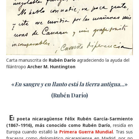
Carta manuscrita de
Rubén Darío
agradeciendo la ayuda del
filántropo
Archer M. Huntington
«
En sangre y en llanto está la tierra antigua...
»
(Rubén Darío)
E
l poeta nicaragüense Félix Rubén García-Sarmiento
(1867–1916), más conocido como Rubén Darío
, residía en
Europa cuando estalló la
Primera Guerra Mundial
. Tras sus
fracasos como diplomático nicaragüense en Madrid, por no